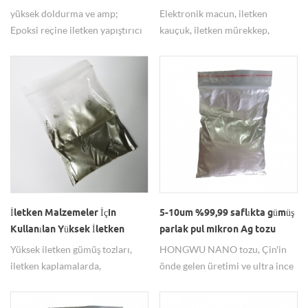
yüksek dolum ve düşük
yüksek doldurma ve amp;
Elektronik macun, iletken
viskoziteli pul gümüş tozu
Epoksi reçine iletken yapıştırıcı
kauçuk, iletken mürekkep,
kullanımı için düşük viskoziteli
iletken gümüş boya, vb yaygın
pul gümüş tozu İletken
olarak kullanılan iletken pul
yapıştırıcı, özellikle gümüş tozu,
gümüş tozu.
altın tozu, bakır tozu, nikel tozu,
grafit tozları, vb. gibi reçine ve
iletken dolgu maddelerinden
oluşan özel bir yapışma ajanıdır.
Mikroelektronik bileşenlerde
yapıştırıcı madde olarak
kullanılabilir, kapsülleme üretim
süreci. pul gümüş tozu ile iletken
İletken Malzemeler İçin
5-10um %99,99 saflıkta gümüş
yapıştırıcı mükemmel elektrik
Kullanılan Yüksek İletken
parlak pul mikron Ag tozu
iletkenliği, yapışma ve kimyasal
Gümüş Ag Mikron Toz Ag
Yüksek iletken gümüş tozları,
HONGWU NANO tozu, Çin'in
stabiliteye sahiptir. gümüş tozu
Parçacıkları Satın Alın
iletken kaplamalarda,
önde gelen üretimi ve ultra ince
neredeyse kauçukta
Elektroforming teknolojisinde
değerli tozlar. İyi ve istikrarlı
oksitlenmez, havada oksitlenme
ve iletken macunlarda yaygın
kalitede mikron pul Ag tozları,