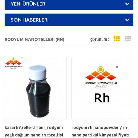
YENI ÜRÜNLER
SON HABERLER
görünüm :
RODYUM NANOTELLERI (RH)
Grid Vi
Li
kararlı özelleştirilmiş rodyum
rodyum rh nanopowder / rh
yağlı dağılım nano rh çözeltisi
nano partikül kimyasal fiyatı