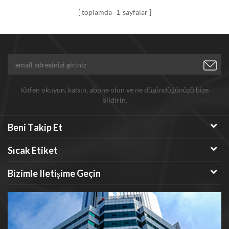
toplamda
1
sayfalar
lütfen okuyun, kalsın, abone olun ve ne düşündüğünüzü bize
bildirin.
Beni Takip Et
Sıcak Etiket
Bizimle Iletişime Geçin