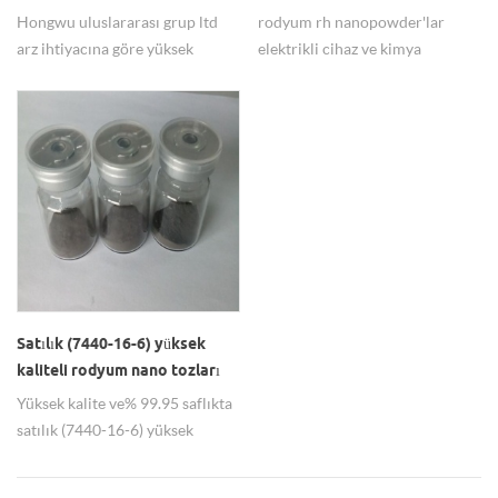
Hongwu uluslararası grup ltd
rodyum rh nanopowder'lar
arz ihtiyacına göre yüksek
elektrikli cihaz ve kimya
istikrarlı rodyum nanoparçacık
endüstrisi olarak% 99,95
dispersiyonu için özelleştirilmiş
saflıkta 20-30nm'ye sahiptir.
hizmet tedarik.
Satılık (7440-16-6) yüksek
kaliteli rodyum nano tozları
Yüksek kalite ve% 99.95 saflıkta
satılık (7440-16-6) yüksek
kaliteli rodyum nano tozları.