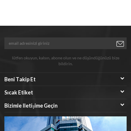
lütfen okuyun, kalsın, abone olun ve ne düşündüğünüzü bize
bildirin.
Beni Takip Et
Sıcak Etiket
Bizimle Iletişime Geçin