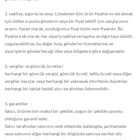
1. nakliye, sigorta ve amp; Listelenen tüm ürün fiyatlarını ele almak
için lütfen e-posta gönderin veya bir fiyat teklifi için satışlarımızı
arayın. Genel olarak, sunduğumuz fiyat bizim exw fiyatıdır. Bu
fiyatlara ek olarak, her sipariş nakliye ve taşıma ve sigortaya tabidir.
uygulanabilirse, bu değer hıza, gönderim hizmetlerine ve
siparişlerin gönderileceği ülke veya bölgelere göre değişecektir.
2. vergiler ve gümrük ücretleri
herhangi bir gümrük vergisi, gümrük ücreti, teftiş ücreti veya diğer
vergiler, harçlar veya herhangi bir yeknesak otoritenin dayatılan
herhangi bir tabiat bedeli alıcı tarafından ödenmelidir.
3. garantiler ：
Satıcı, ürünlerinin makul bir şekilde, uygun bir şekilde uyumlu
olduğunu garanti eder.
Satıcı tarafından satıcının web sitesinde, katalogda, şartnamede
veya satıcının diğer herhangi bir bilgisiyle satıcıya verilen söz