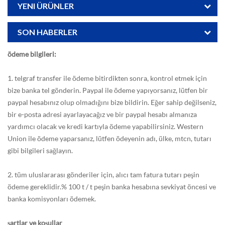
YENI ÜRÜNLER
SON HABERLER
ödeme bilgileri:
1. telgraf transfer ile ödeme bitirdikten sonra, kontrol etmek için
bize banka tel gönderin. Paypal ile ödeme yapıyorsanız, lütfen bir
paypal hesabınız olup olmadığını bize bildirin. Eğer sahip değilseniz,
bir e-posta adresi ayarlayacağız ve bir paypal hesabı almanıza
yardımcı olacak ve kredi kartıyla ödeme yapabilirsiniz. Western
Union ile ödeme yaparsanız, lütfen ödeyenin adı, ülke, mtcn, tutarı
gibi bilgileri sağlayın.
2. tüm uluslararası gönderiler için, alıcı tam fatura tutarı peşin
ödeme gereklidir.% 100 t / t peşin banka hesabına sevkiyat öncesi ve
banka komisyonları ödemek.
şartlar ve koşullar