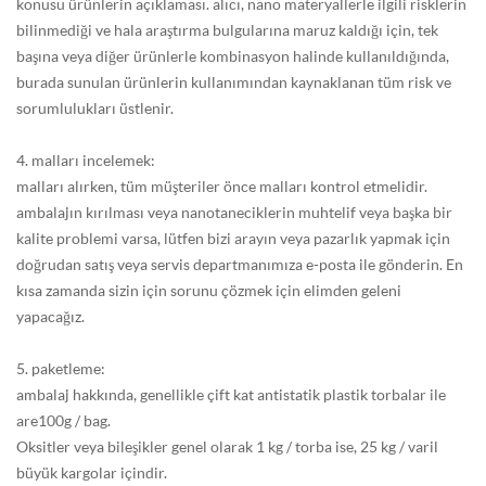
konusu ürünlerin açıklaması. alıcı, nano materyallerle ilgili risklerin
bilinmediği ve hala araştırma bulgularına maruz kaldığı için, tek
başına veya diğer ürünlerle kombinasyon halinde kullanıldığında,
burada sunulan ürünlerin kullanımından kaynaklanan tüm risk ve
sorumlulukları üstlenir.
4. malları incelemek:
malları alırken, tüm müşteriler önce malları kontrol etmelidir.
ambalajın kırılması veya nanotaneciklerin muhtelif veya başka bir
kalite problemi varsa, lütfen bizi arayın veya pazarlık yapmak için
doğrudan satış veya servis departmanımıza e-posta ile gönderin. En
kısa zamanda sizin için sorunu çözmek için elimden geleni
yapacağız.
5. paketleme:
ambalaj hakkında, genellikle çift kat antistatik plastik torbalar ile
are100g / bag.
Oksitler veya bileşikler genel olarak 1 kg / torba ise, 25 kg / varil
büyük kargolar içindir.