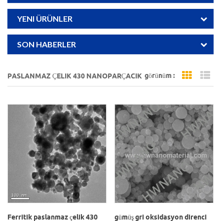
YENI ÜRÜNLER
SON HABERLER
görünüm :
PASLANMAZ ÇELIK 430 NANOPARÇACIK
Grid Vi
Li
Ferritik paslanmaz çelik 430
gümüş gri oksidasyon direnci