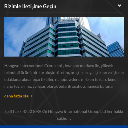
Bizimle Iletişime Geçin
Hongwu International Group Ltd , hwnano markası ile, yüksek
teknoloji ürünü bir kuruluşturüretim, araştırma, geliştirme ve işleme
odaklanaraknanopartiküller, nanopowders, mikron tozları. kendi
nano tozlarımız varesas olarak tedarik xuzhou, jiangsu bulunan
üretim üssü ve r u0026 d merkezi gümüş nanoparçacık , bakır
daha fazla oku +
nanoparçacık , silikon karbür bıyı...
telif hakkı © 2010-2026 Hongwu International Group Ltd her hakkı
saklıdır.