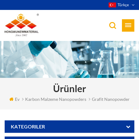
Türkçe
Ürünler
Ev
Karbon Malzeme Nanopowders
Grafit Nanopowder
KATEGORILER