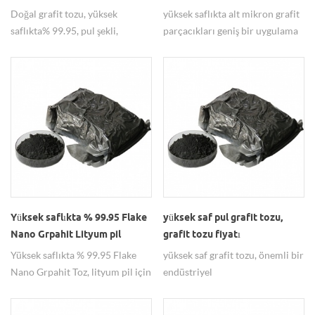
Doğal grafit tozu, yüksek
yüksek saflıkta alt mikron grafit
saflıkta% 99.95, pul şekli,
parçacıkları geniş bir uygulama
yağlayıcılarda yaygın olarak
alanına sahiptir.
kullanılır.
Yüksek saflıkta % 99.95 Flake
yüksek saf pul grafit tozu,
Nano Grpahit Lityum pil
grafit tozu fiyatı
üretimi için toz
Yüksek saflıkta % 99.95 Flake
yüksek saf grafit tozu, önemli bir
Nano Grpahit Toz, lityum pil için
endüstriyel
önemli bir malzemedir İmalat.
hammaddedir.yağlama,
Grafit Nanoparticle
sızdırmazlık, iletken, yüksek