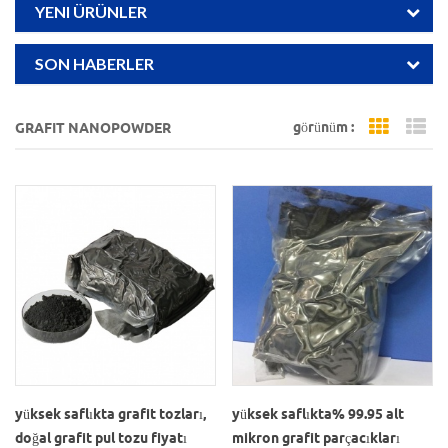
YENI ÜRÜNLER
SON HABERLER
görünüm :
GRAFIT NANOPOWDER
Grid Vi
Li
yüksek saflıkta grafit tozları,
yüksek saflıkta% 99.95 alt
doğal grafit pul tozu fiyatı
mikron grafit parçacıkları