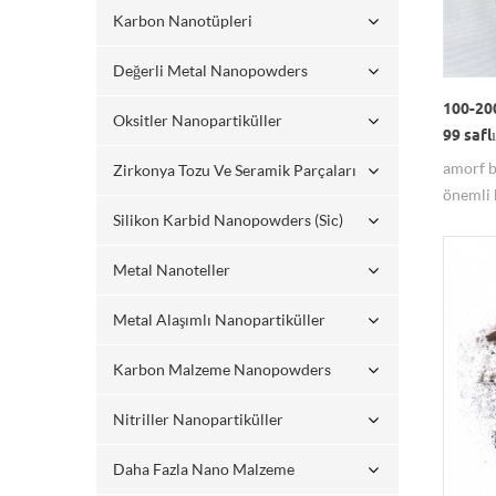
Karbon Nanotüpleri
Değerli Metal Nanopowders
100-20
Oksitler Nanopartiküller
99 safl
amorf b
Zirkonya Tozu Ve Seramik Parçaları
önemli b
Silikon Karbid Nanopowders (sic)
görünüm
bir safl
Metal Nanoteller
Metal Alaşımlı Nanopartiküller
Karbon Malzeme Nanopowders
Nitriller Nanopartiküller
Daha Fazla Nano Malzeme