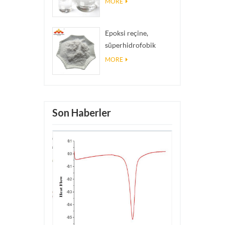
MORE
Epoksi reçine,
süperhidrofobik
kaplama nano silika
MORE
tozu kullanılan nano
silika parçacıkları
Son Haberler