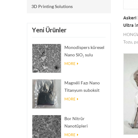
3D Printing Solutions
Askeri 
Ultra İ
Yeni Ürünler
HONGWU
Tozu, p
Monodispers küresel
%99 saf
Nano SiO₂ sulu
Enerjik 
dispersiyon/kolloid
ve istik
MORE
doğruda
Profesy
Magnéli Fazı Nano
Titanyum suboksit
Ti₄O₇ Tozu
MORE
Bor Nitrür
Nanotüpleri
(BNNT'ler): Yüksek
MORE