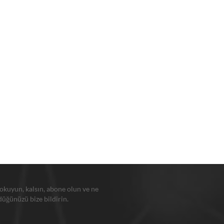
 okuyun, kalsın, abone olun ve ne
üğünüzü bize bildirin.