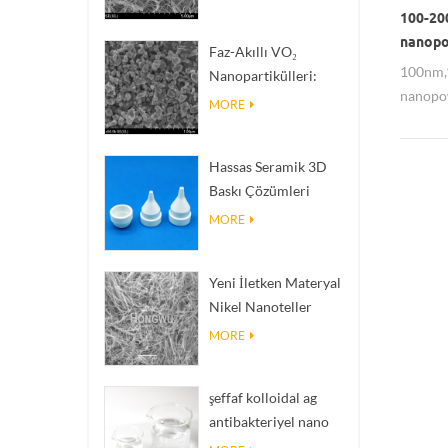
Termal İletkenliğe
100-20
Sahip Isı Dağıtım
nanop
Faz-Akıllı VO₂
Dolgu Malzemeleri
100nm,%
Nanopartikülleri:
nanopow
Akıllı Termal Tepki,
MORE
sertleş
Siparişe Göre
Mühendislik
Hassas Seramik 3D
Baskı Çözümleri
imkânsız yapıları
MORE
gerçeğe dönüştürür
Yeni İletken Materyal
Nikel Nanoteller
Ninws
MORE
şeffaf kolloidal ag
antibakteriyel nano
gümüş kolloid