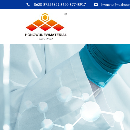
8620-87226359,8620-87748917
hwnano@xuzhoun