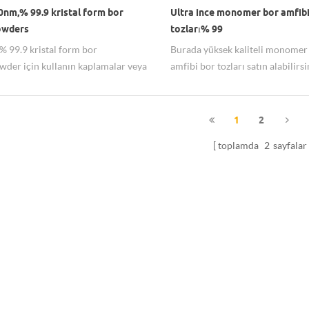
0nm,% 99.9 kristal form bor
Ultra ince monomer bor amfibi
owders
tozları% 99
 99.9 kristal form bor
Burada yüksek kaliteli monomer
der için kullanın kaplamalar veya
amfibi bor tozları satın alabilirsi
tirici madde uygulaması.
ve mikron büyüklüğünde mevcut
1
2
toplamda
2
sayfalar