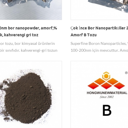
0nm bor nanopowder, amorf,%
Çok İnce Bor Nanopartiküller
ık, kahverengi gri toz
Amorf B Tozu
or tozu, bor kimyasal ürünlerin
Superfine Boron Nanoparticles, 
ir sınıfıdır. kahverengi-gri tozun
100-200nm için mevcuttur. Amo
ü, parçacık boyutu 80-100 nm ve
Tozları çeşitli alanlarda kullanılab
ık % 99.
Mircon boyutu 1-2um B tozu da s
Hızlı teslimat, amorf Bor parçacı
rekabetçi fiyatı Hongwu Nano t
sunulmaktadır.