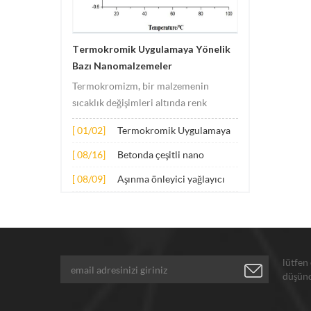
Termokromik Uygulamaya Yönelik
Bazı Nanomalzemeler
Termokromizm, bir malzemenin
sıcaklık değişimleri altında renk
değişimlerine uğradığı olguyu ifade
[ 01/02]
Termokromik Uygulamaya
eder. Bu değişikliğe genellikle
Yönelik Bazı
malzemenin elektronik veya moleküler
[ 08/16]
Betonda çeşitli nano
Nanomalzemeler
yapısındaki değişiklikler neden olur.
malzemelerin genişletilmiş
[ 08/09]
Aşınma önleyici yağlayıcı
Uygulama prensibi temel olarak
uygulaması
katkı maddeleri için
aşağıdaki hus...
nanopartiküller
lütfen
düşünd