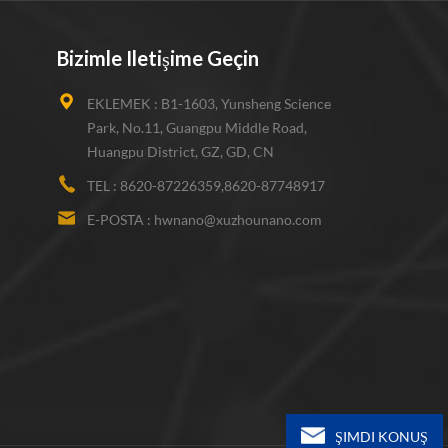
Bizimle Iletişime Geçin
EKLEMEK :
B1-1603, Yunsheng Science
Park, No.11, Guangpu Middle Road,
Huangpu District, GZ, GD, CN
TEL :
8620-87226359,8620-87748917
E-POSTA :
hwnano@xuzhounano.com
ŞIMDI KONUŞ