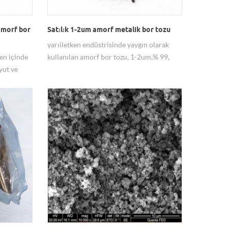
 amorf bor
Satılık 1-2um amorf metalik bor tozu
yarıiletken endüstrisinde yaygın olarak
ken içinde
kullanılan amorf bor tozu, 1-2um,% 99,
yut ve
kahverengi tozdur.
bilir.