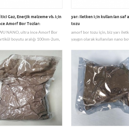
İtici Gaz, Enerjik malzeme vb. için
yarı iletken için kullanılan saf
nce Amorf Bor Tozları
tozu
 NANO, ultra ince Amorf Bor
amorf bor tozu için, biz yarı ilet
artikül boyutu aralığı 100nm-2um,
yaygın olarak kullanılan nano bo
lık, SEM, COA sunar. Askeri İtici,
mikron boyutu,% 99 saflık sağlaya
malzeme vb. için uygulanabilir. İyi
rarlı kalite güvencesi, fabrikadan
n teklif, 10 yıldan fazla deneyim.
onel hizmet sağlayın.