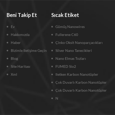
Beni Takip Et
Sıcak Etiket
Ev
Gümüş Nanowires
Hakkımızda
Fullerene C60
Haber
Çinko Oksit Nanoparçacıkları
Bizimle Iletişime Geçin
Silver Nano Tanecikleri
Blog
Nano Elmas Tozları
Site Haritası
FUMED Sio2
Xml
Iletken Karbon Nanotüpler
Çok Duvarlı Karbon Nanotüpler
Çok Duvarlı Karbon Nanotüpler
N