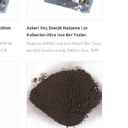
 200nm
Askeri İtici, Enerjik Malzeme İçin
Kullanılan Ultra İnce Bor Tozları
%99 ile
Hognwu NANO, çok ince Amorf Bor Tozu,
rf B
partikül boyutu aralığı 100nm-2um, %99
ilir.
saflık sunar. Hem SEM hem de COA
ağlanır.
mevcuttur. Bor tozu, askeri İtici, Enerjik
klarının
malzeme, vb. İçin uygulanabilir. İyi ve
arafından
istikrarlı kalite güvencesi, fabrikadan
doğrudan teklif, 10 yıldan fazla deneyim.
Profesyonel hizmet sağlayın.