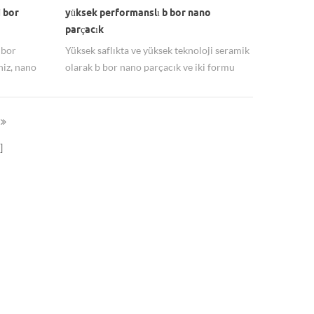
 bor
yüksek performanslı b bor nano
parçacık
 bor
Yüksek saflıkta ve yüksek teknoloji seramik
niz, nano
olarak b bor nano parçacık ve iki formu
tur.
var: kristal form ve amp; amorf.