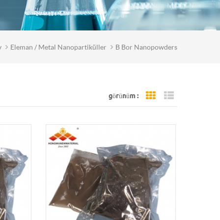
v
Eleman / Metal Nanopartiküller
B Bor Nanopowders
görünüm :
Grid View
List View