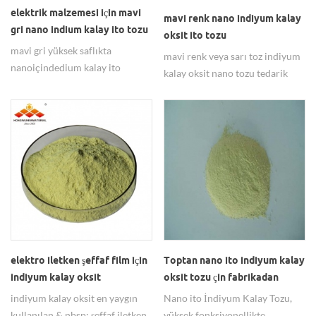
elektrik malzemesi için mavi
mavi renk nano indiyum kalay
gri nano indium kalay ito tozu
oksit ito tozu
mavi gri yüksek saflıkta
mavi renk veya sarı toz indiyum
nanoiçindedium kalay ito
kalay oksit nano tozu tedarik
tozuşeffaf iletken elektrot insıvı
edebilir, kompozisyon oranı
kristal ekranlar
90:10, 99.99% saflıkta.
elektro iletken şeffaf film için
Toptan nano ito indiyum kalay
indiyum kalay oksit
oksit tozu çin fabrikadan
nanopowder
indiyum kalay oksit en yaygın
Nano ito İndiyum Kalay Tozu,
kullanılan & nbsp; şeffaf iletken
yüksek fonksiyonellikte