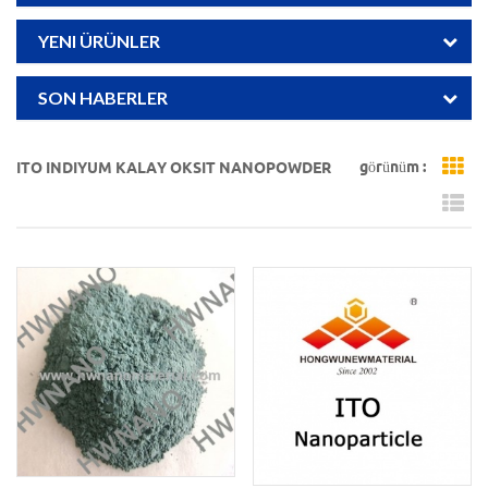
YENI ÜRÜNLER
SON HABERLER
görünüm :
ITO INDIYUM KALAY OKSIT NANOPOWDER
Gr
Li