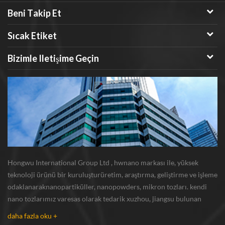
oksit iletkendirkabiliyet. ito
Beni Takip Et
camında kullanılan likit kristal
Sıcak Etiket
ekran yüksek bir
geçirgenliktir.iletken cam.
Bizimle Iletişime Geçin
jemma tarafından
Hongwu International Group Ltd , hwnano markası ile, yüksek
teknoloji ürünü bir kuruluşturüretim, araştırma, geliştirme ve işleme
odaklanaraknanopartiküller, nanopowders, mikron tozları. kendi
nano tozlarımız varesas olarak tedarik xuzhou, jiangsu bulunan
üretim üssü ve r u0026 d merkezi gümüş nanoparçacık , bakır
daha fazla oku +
nanoparçacık , silikon karbür bıyı...