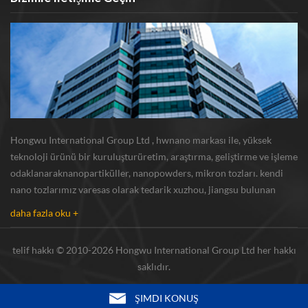
Hongwu International Group Ltd , hwnano markası ile, yüksek
teknoloji ürünü bir kuruluşturüretim, araştırma, geliştirme ve işleme
odaklanaraknanopartiküller, nanopowders, mikron tozları. kendi
nano tozlarımız varesas olarak tedarik xuzhou, jiangsu bulunan
üretim üssü ve r u0026 d merkezi gümüş nanoparçacık , bakır
daha fazla oku +
nanoparçacık , silikon karbür bıyı...
telif hakkı © 2010-2026 Hongwu International Group Ltd her hakkı
saklıdır.
ŞIMDI KONUŞ