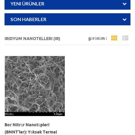
YENI ÜRÜNLER
SON HABERLER
görünüm :
IRIDYUM NANOTELLERI (IR)
Grid Vi
Li
Bor Nitrür Nanotüpleri
(BNNT'ler): Yüksek Termal