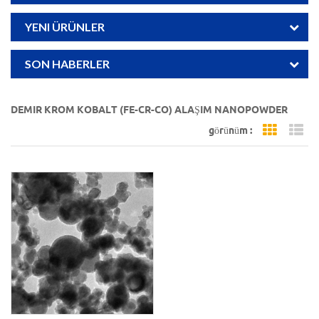
YENI ÜRÜNLER
SON HABERLER
DEMIR KROM KOBALT (FE-CR-CO) ALAŞIM NANOPOWDER
görünüm :
Grid Vi
Li