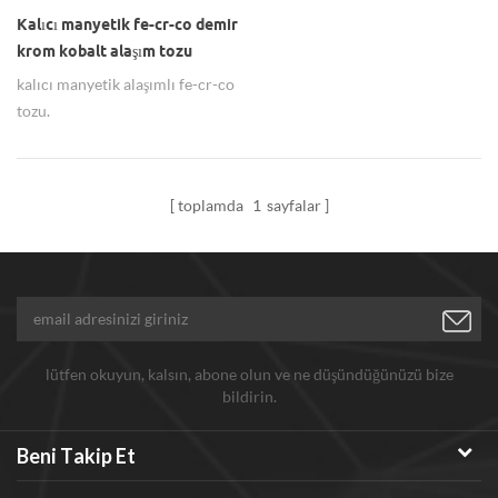
Kalıcı manyetik fe-cr-co demir
krom kobalt alaşım tozu
kalıcı manyetik alaşımlı fe-cr-co
tozu.
toplamda
1
sayfalar
lütfen okuyun, kalsın, abone olun ve ne düşündüğünüzü bize
bildirin.
Beni Takip Et