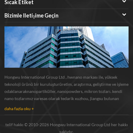
Sıcak Etiket
Bizimle Iletişime Geçin
Hongwu International Group Ltd , hwnano markası ile, yüksek
teknoloji ürünü bir kuruluşturüretim, araştırma, geliştirme ve işleme
odaklanaraknanopartiküller, nanopowders, mikron tozları. kendi
nano tozlarımız varesas olarak tedarik xuzhou, jiangsu bulunan
üretim üssü ve r u0026 d merkezi gümüş nanoparçacık , bakır
daha fazla oku +
nanoparçacık , silikon karbür bıyı...
telif hakkı © 2010-2026 Hongwu International Group Ltd her hakkı
saklıdır.