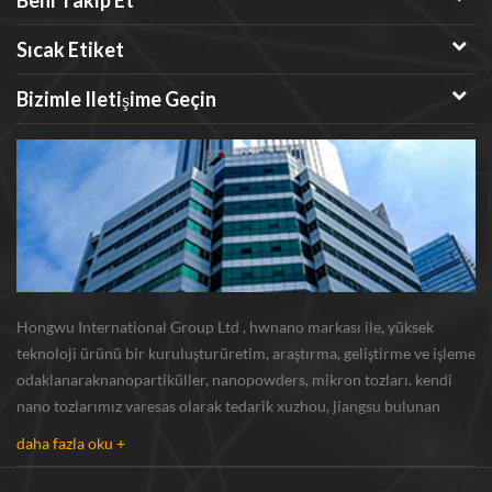
Sıcak Etiket
Bizimle Iletişime Geçin
Hongwu International Group Ltd , hwnano markası ile, yüksek
teknoloji ürünü bir kuruluşturüretim, araştırma, geliştirme ve işleme
odaklanaraknanopartiküller, nanopowders, mikron tozları. kendi
nano tozlarımız varesas olarak tedarik xuzhou, jiangsu bulunan
üretim üssü ve r u0026 d merkezi gümüş nanoparçacık , bakır
daha fazla oku +
nanoparçacık , silikon karbür bıyı...