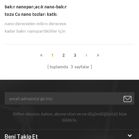
bakır nanoparçacık nano-bakır
tozu Cu nano tozları katkı
nano dereceden mikro dereceye
kadar bakır nanopartiküller için
birçok ebat mevcuttur.
1
2
3
toplamda
3
sayfalar
lütfen okuyun, kalsın, abone olun ve ne düşündüğünüzü bize
bildirin.
Beni Takip Et