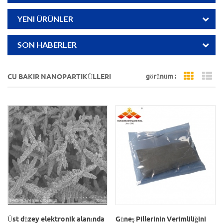
YENI ÜRÜNLER
SON HABERLER
görünüm :
CU BAKIR NANOPARTIKÜLLERI
Grid Vi
Li
Üst düzey elektronik alanında
Güneş Pillerinin Verimliliğini