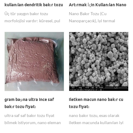
kullanılan dendritik bakır tozu
Artırmak İçin Kullanılan Nano
Bakır Tozu Cu Nanoparçacık
Üç tür yaygın bakır tozu
Nano Bakır Tozu (Cu
morfolojisi vardır: küresel, pul
Nanoparçacık), iyi termal
pul ve dendritik. Ultra ince
iletkenliği ve ışık emme
dendritik bakır tozu, kataliz,
özellikleri nedeniyle Güneş
elektrot malzemeleri, bakır
Pillerinin Verimliliğini Artırmak
macun dolgu maddeleri,
için Kullanılabilir. Güneş pilinin
mikroelektronik endüstrisi ve
dönüşüm verimliliği, nano Cu
basılı elektronik teknolojisinde
parçacıklarının eklenmesiyle
yaygın olarak kullanılan bir tür
büyük ölçüde artırılabilir.
koyu kahverengi metal tozudur.
Hongwu Nano, bakır nano
malzeme üreticisi!
gram başına ultra ince saf
iletken macun nano bakır cu
bakır tozu fiyatı
tozu fiyatı
ultra saf saf bakır tozu fiyat
nano bakır tozu, esas olarak
bilmek istiyorum, nano eleman
iletken macunda kullanılan iyi
uzmanı hw nano bulmak & nbsp.
sıkıştırılabilirliğe ve yüksek