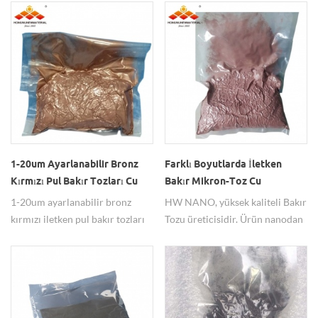
mukavemete sahiptir.
1-20um Ayarlanabilir Bronz
Farklı Boyutlarda İletken
Kırmızı Pul Bakır Tozları Cu
Bakır Mikron-Toz Cu
Mikron Parçacıkları
Nanopartiküller Satın Alın
1-20um ayarlanabilir bronz
HW NANO, yüksek kaliteli Bakır
kırmızı iletken pul bakır tozları
Tozu üreticisidir. Ürün nanodan
Cu rekabetçi bir fiyata sağlanır.
mikrona kadar farklı ebatlarda
olup, toz rengi ebatlarına göre
farklılık göstermektedir. bakır
tozu küresel ve çok homojendir.
Elektrik ve ısı iletkendir ve