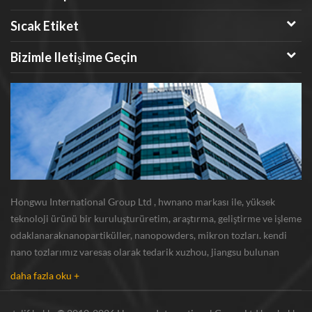
Sıcak Etiket
Bizimle Iletişime Geçin
Hongwu International Group Ltd , hwnano markası ile, yüksek
teknoloji ürünü bir kuruluşturüretim, araştırma, geliştirme ve işleme
odaklanaraknanopartiküller, nanopowders, mikron tozları. kendi
nano tozlarımız varesas olarak tedarik xuzhou, jiangsu bulunan
üretim üssü ve r u0026 d merkezi gümüş nanoparçacık , bakır
daha fazla oku +
nanoparçacık , silikon karbür bıyı...