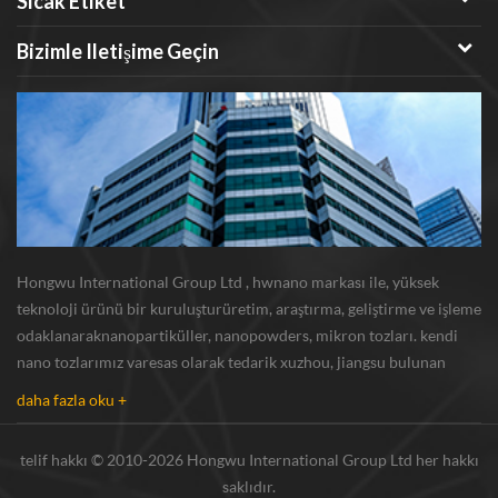
Sıcak Etiket
Bizimle Iletişime Geçin
Hongwu International Group Ltd , hwnano markası ile, yüksek
teknoloji ürünü bir kuruluşturüretim, araştırma, geliştirme ve işleme
odaklanaraknanopartiküller, nanopowders, mikron tozları. kendi
nano tozlarımız varesas olarak tedarik xuzhou, jiangsu bulunan
üretim üssü ve r u0026 d merkezi gümüş nanoparçacık , bakır
daha fazla oku +
nanoparçacık , silikon karbür bıyı...
telif hakkı © 2010-2026 Hongwu International Group Ltd her hakkı
saklıdır.