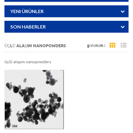
YENI ÜRÜNLER
SON HABERLER
görünüm :
ÜÇLÜ ALAŞIM NANOPOWDERS
Grid Vi
Li
üçlü alaşım nanopowders