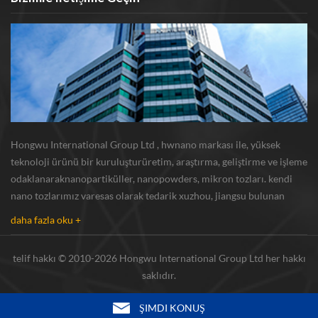
Hongwu International Group Ltd , hwnano markası ile, yüksek
teknoloji ürünü bir kuruluşturüretim, araştırma, geliştirme ve işleme
odaklanaraknanopartiküller, nanopowders, mikron tozları. kendi
nano tozlarımız varesas olarak tedarik xuzhou, jiangsu bulunan
üretim üssü ve r u0026 d merkezi gümüş nanoparçacık , bakır
daha fazla oku +
nanoparçacık , silikon karbür bıyı...
telif hakkı © 2010-2026 Hongwu International Group Ltd her hakkı
saklıdır.
ŞIMDI KONUŞ