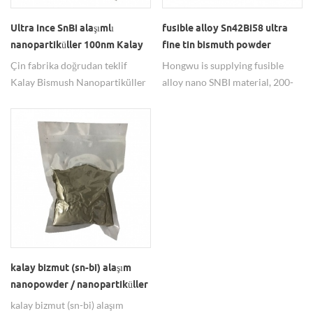
Ultra ince SnBi alaşımlı
fusible alloy Sn42Bi58 ultra
nanopartiküller 100nm Kalay
fine tin bismuth powder
Bizmut Alaşımlı tozlar
Çin fabrika doğrudan teklif
Hongwu is supplying fusible
Kalay Bismush Nanopartiküller
alloy nano SNBI material, 200-
tozu, iyi ve istikrarlı kalite,
300nm, 300-500nm, 1-3um, etc.
fabrika fiyatı, küresel morfoloji,
after heating melting the alloy
100nm-1um özelleştirilebilir,
has good fluidity, so this kind of
herhangi bir soruşturmaya hoş
low melting point metal is also
geldiniz!
widely used to use the mold
bycasting method. fell free to
contact us at
hwnano@xuzhounano.com,
thank you.
kalay bizmut (sn-bi) alaşım
nanopowder / nanopartiküller
kalay bizmut (sn-bi) alaşım