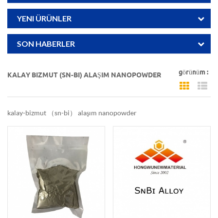
YENI ÜRÜNLER
SON HABERLER
görünüm :
KALAY BIZMUT (SN-BI) ALAŞIM NANOPOWDER
Grid Vi
Li
kalay-bizmut （sn-bi） alaşım nanopowder