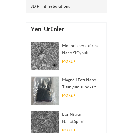
3D Printing Solutions
Yeni Ürünler
Monodispers küresel
Nano SiO₂ sulu
dispersiyon/kolloid
MORE
Magnéli Fazı Nano
Titanyum suboksit
Ti₄O₇ Tozu
MORE
Bor Nitrür
Nanotüpleri
(BNNT'ler): Yüksek
MORE