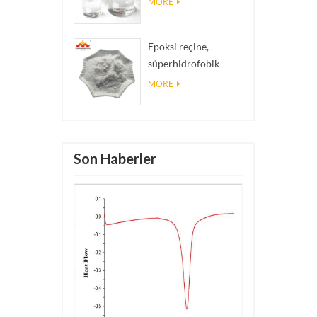
MORE
Epoksi reçine,
süperhidrofobik
kaplama nano silika
MORE
tozu kullanılan nano
silika parçacıkları
Son Haberler