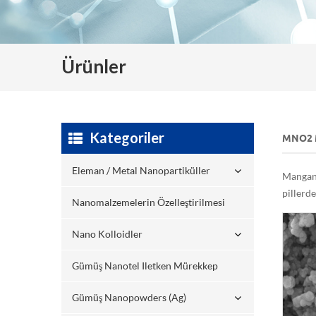
Ürünler
Kategoriler
MNO2 
Eleman / Metal Nanopartiküller
Mangane
pillerde
Nanomalzemelerin Özelleştirilmesi
Nano Kolloidler
Gümüş Nanotel Iletken Mürekkep
Gümüş Nanopowders (ag)