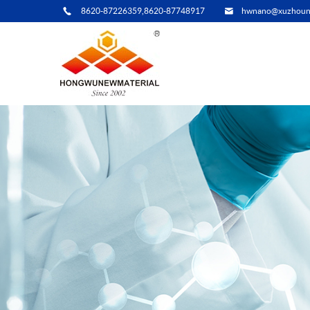
8620-87226359,8620-87748917
hwnano@xuzhoun