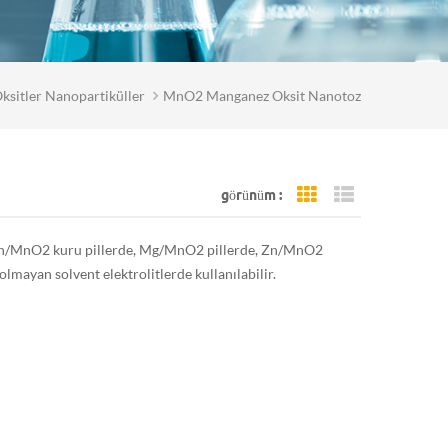
ksitler Nanopartiküller
MnO2 Manganez Oksit Nanotoz
görünüm :
Grid View
List View
. Zn/MnO2 kuru pillerde, Mg/MnO2 pillerde, Zn/MnO2
olmayan solvent elektrolitlerde kullanılabilir.