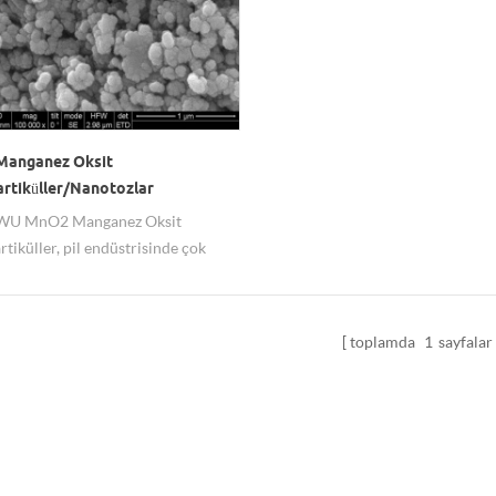
anganez Oksit
rtiküller/Nanotozlar
U MnO2 Manganez Oksit
tiküller, pil endüstrisinde çok
bir hammaddedir. pil katot
si olarak kullanılır. Zn/MnO2
llerde, Mg/MnO2 pillerde,
toplamda
1
sayfalar
 pillerde yaygın olarak
lmaktadır ve Li/MnO2, lityum
piller gibi sulu olmayan solvent
itlerinde kullanılabilir.