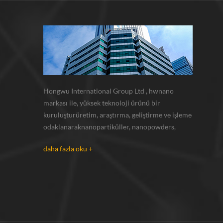
Hongwu International Group Ltd , hwnano
markası ile, yüksek teknoloji ürünü bir
kuruluşturüretim, araştırma, geliştirme ve işleme
odaklanaraknanopartiküller, nanopowders,
mikron tozları. kendi nano tozlarımız varesas
daha fazla oku +
olarak tedarik xuzhou, jiangsu bulunan üretim
üssü ve r u0026 d merkezi gümüş nanoparçacık ,
bakır nanoparçacık , silikon karbür bıyı...