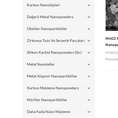
Karbon Nanotüpleri
Değerli Metal Nanopowders
Oksitler Nanopartiküller
MnO2 M
Zirkonya Tozu Ve Seramik Parçaları
Nanopa
Silikon Karbid Nanopowders (sic)
HONGW
Nanopar
Metal Nanoteller
önemli 
malzeme
Metal Alaşımlı Nanopartiküller
kuru pi
Zn/MnO2
Karbon Malzeme Nanopowders
kullanı
ikincil 
Nitriller Nanopartiküller
elektrol
Daha Fazla Nano Malzeme