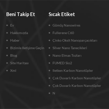
Beni Takip Et
Sıcak Etiket
Ev
Gümüş Nanowires
Hakkımızda
Fullerene C60
Haber
Çinko Oksit Nanoparçacıkları
Bizimle Iletişime Geçin
Silver Nano Tanecikleri
Blog
Nano Elmas Tozları
Site Haritası
FUMED Sio2
Xml
Iletken Karbon Nanotüpler
Çok Duvarlı Karbon Nanotüpler
Çok Duvarlı Karbon Nanotüpler
N