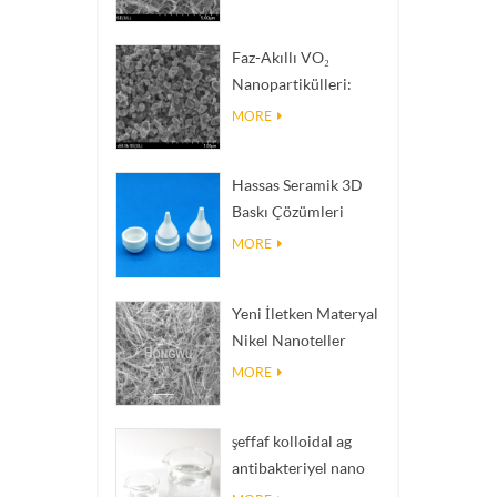
Termal İletkenliğe
Sahip Isı Dağıtım
Faz-Akıllı VO₂
Dolgu Malzemeleri
Nanopartikülleri:
Akıllı Termal Tepki,
MORE
Siparişe Göre
Mühendislik
Hassas Seramik 3D
Baskı Çözümleri
imkânsız yapıları
MORE
gerçeğe dönüştürür
Yeni İletken Materyal
Nikel Nanoteller
Ninws
MORE
şeffaf kolloidal ag
antibakteriyel nano
gümüş kolloid