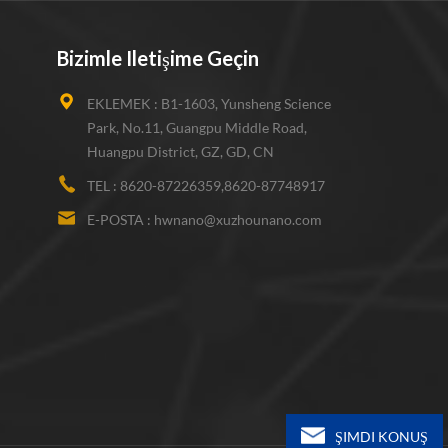
Bizimle Iletişime Geçin
EKLEMEK :
B1-1603, Yunsheng Science
Park, No.11, Guangpu Middle Road,
Huangpu District, GZ, GD, CN
TEL :
8620-87226359,8620-87748917
E-POSTA :
hwnano@xuzhounano.com
ŞIMDI KONUŞ