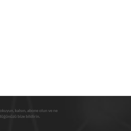
 okuyun, kalsın, abone olun ve ne
üğünüzü bize bildirin.