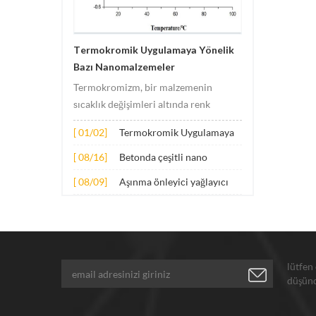
Termokromik Uygulamaya Yönelik
Bazı Nanomalzemeler
Termokromizm, bir malzemenin
sıcaklık değişimleri altında renk
değişimlerine uğradığı olguyu ifade
[ 01/02]
Termokromik Uygulamaya
eder. Bu değişikliğe genellikle
Yönelik Bazı
malzemenin elektronik veya moleküler
[ 08/16]
Betonda çeşitli nano
Nanomalzemeler
yapısındaki değişiklikler neden olur.
malzemelerin genişletilmiş
[ 08/09]
Aşınma önleyici yağlayıcı
Uygulama prensibi temel olarak
uygulaması
katkı maddeleri için
aşağıdaki hus...
nanopartiküller
lütfen
düşünd