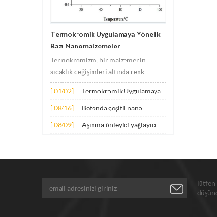
Termokromik Uygulamaya Yönelik
Bazı Nanomalzemeler
Termokromizm, bir malzemenin
sıcaklık değişimleri altında renk
değişimlerine uğradığı olguyu ifade
[ 01/02]
Termokromik Uygulamaya
eder. Bu değişikliğe genellikle
Yönelik Bazı
malzemenin elektronik veya moleküler
[ 08/16]
Betonda çeşitli nano
Nanomalzemeler
yapısındaki değişiklikler neden olur.
malzemelerin genişletilmiş
[ 08/09]
Aşınma önleyici yağlayıcı
Uygulama prensibi temel olarak
uygulaması
katkı maddeleri için
aşağıdaki hus...
nanopartiküller
lütfen
düşünd