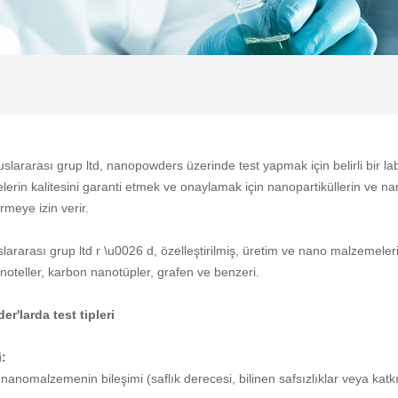
slararası grup ltd, nanopowders üzerinde test yapmak için belirli bir l
rin kalitesini garanti etmek ve onaylamak için nanopartiküllerin ve n
rmeye izin verir.
ararası grup ltd r \u0026 d, özelleştirilmiş, üretim ve nano malzemeleri
anoteller, karbon nanotüpler, grafen ve benzeri.
'larda test tipleri
i:
 nanomalzemenin bileşimi (saflık derecesi, bilinen safsızlıklar veya katk