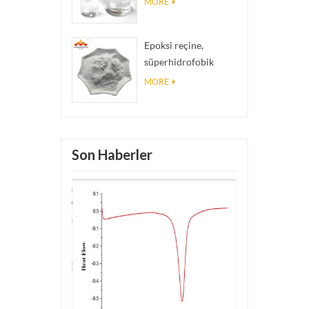
MORE
Epoksi reçine,
süperhidrofobik
kaplama nano silika
MORE
tozu kullanılan nano
silika parçacıkları
Son Haberler