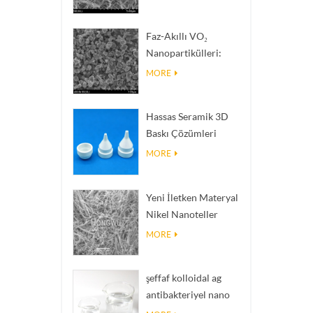
Termal İletkenliğe
Sahip Isı Dağıtım
Faz-Akıllı VO₂
Dolgu Malzemeleri
Nanopartikülleri:
Akıllı Termal Tepki,
MORE
Siparişe Göre
Mühendislik
Hassas Seramik 3D
Baskı Çözümleri
imkânsız yapıları
MORE
gerçeğe dönüştürür
Yeni İletken Materyal
Nikel Nanoteller
Ninws
MORE
şeffaf kolloidal ag
antibakteriyel nano
gümüş kolloid