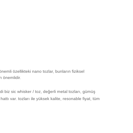
nemli özellikteki nano tozlar, bunların fiziksel
in önemlidir.
i biz sic whisker / toz, değerli metal tozları, gümüş
ttı var. tozları ile
yüksek kalite, resonable fiyat, tüm