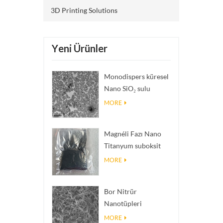
3D Printing Solutions
Yeni Ürünler
Monodispers küresel
Nano SiO₂ sulu
dispersiyon/kolloid
MORE
Magnéli Fazı Nano
Titanyum suboksit
Ti₄O₇ Tozu
MORE
Bor Nitrür
Nanotüpleri
(BNNT'ler): Yüksek
MORE