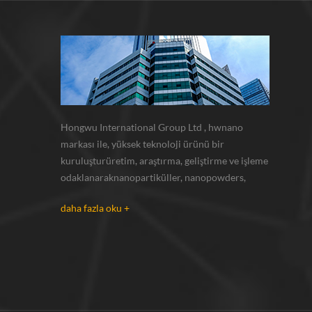
Hongwu International Group Ltd , hwnano
markası ile, yüksek teknoloji ürünü bir
kuruluşturüretim, araştırma, geliştirme ve işleme
odaklanaraknanopartiküller, nanopowders,
mikron tozları. kendi nano tozlarımız varesas
daha fazla oku +
olarak tedarik xuzhou, jiangsu bulunan üretim
üssü ve r u0026 d merkezi gümüş nanoparçacık ,
bakır nanoparçacık , silikon karbür bıyı...