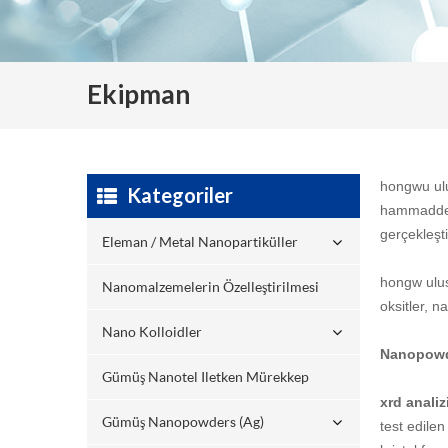
Ekipman
hongwu ulu
Kategoriler
hammaddele
gerçekleşti
Eleman / Metal Nanopartiküller
hongw ulusl
Nanomalzemelerin Özelleştirilmesi
oksitler, n
Nano Kolloidler
Nanopowder
Gümüş Nanotel Iletken Mürekkep
xrd analiz
Gümüş Nanopowders (ag)
test edilen