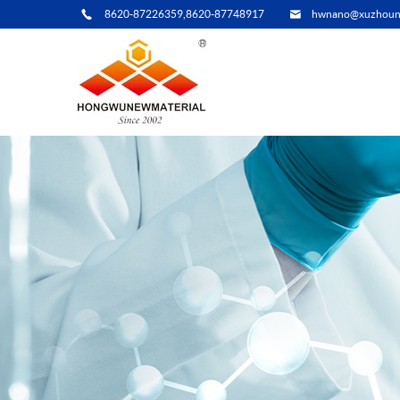
8620-87226359,8620-87748917
hwnano@xuzhoun