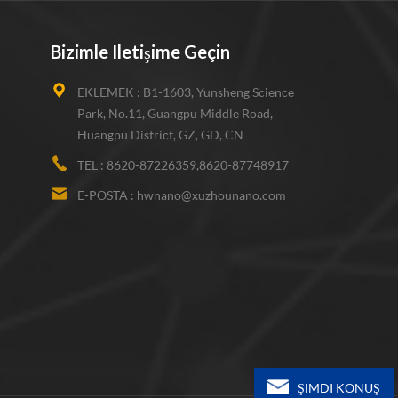
Bizimle Iletişime Geçin
EKLEMEK :
B1-1603, Yunsheng Science
Park, No.11, Guangpu Middle Road,
Huangpu District, GZ, GD, CN
TEL :
8620-87226359,8620-87748917
E-POSTA :
hwnano@xuzhounano.com
ŞIMDI KONUŞ