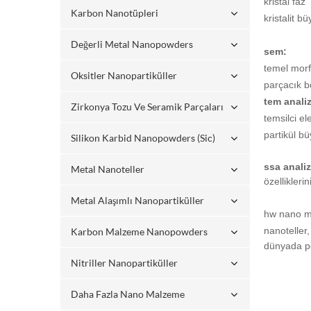
kristal faz
Karbon Nanotüpleri
kristalit b
Değerli Metal Nanopowders
sem:
temel morfo
Oksitler Nanopartiküller
parçacık b
tem analiz
Zirkonya Tozu Ve Seramik Parçaları
temsilci el
partikül b
Silikon Karbid Nanopowders (sic)
ssa analiz
Metal Nanoteller
özellikleri
Metal Alaşımlı Nanopartiküller
hw nano mal
nanoteller,
Karbon Malzeme Nanopowders
dünyada po
Nitriller Nanopartiküller
Daha Fazla Nano Malzeme