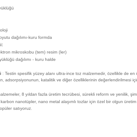
üyüklüğü
loji
oyutu dağılımı-kuru formda
i:
ektron mikroskobu (tem) resim (ler)
üyüklüğü dağılımı - kuru halde
i
: Testin spesifik yüzey alanı ultra-ince toz malzemedir, özellikle de en ö
nin, adsorpsiyonunun, katalitik ve diğer özelliklerinin değerlendirilmesi iç
zemeler, 8 yıldan fazla üretim tecrübesi, sürekli reform ve yenilik, şimd
 karbon nanotüpler, nano metal alaşımlı tozlar için özel bir olgun üretim ha
püler satıyoruz.