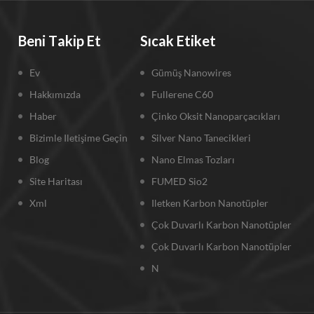
Beni Takip Et
Sıcak Etiket
Ev
Gümüş Nanowires
Hakkımızda
Fullerene C60
Haber
Çinko Oksit Nanoparçacıkları
Bizimle Iletişime Geçin
Silver Nano Tanecikleri
Blog
Nano Elmas Tozları
Site Haritası
FUMED Sio2
Xml
Iletken Karbon Nanotüpler
Çok Duvarlı Karbon Nanotüpler
Çok Duvarlı Karbon Nanotüpler
N