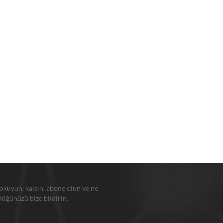
 okuyun, kalsın, abone olun ve ne
üğünüzü bize bildirin.