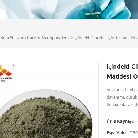
Beta Silisyum Karbür Nanopowders
Içindeki Cihazlar Için Termal Ile
Içindeki Ci
Maddesi Ol
mikron altı mikro
dayanımı, düşük 
iletken olarak iş
Ürün Kaynağı:
D50
Eşya Yok.: