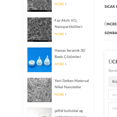
(BNNT'ler): Yüksek
MORE
SICAK 
Termal İletkenliğe
Sahip Isı Dağıtım
Faz-Akıllı VO₂
Dolgu Malzemeleri
ÖNCEKI
Nanopartikülleri:
Akıllı Termal Tepki,
SONRAK
MORE
Siparişe Göre
Mühendislik
Hassas Seramik 3D
Baskı Çözümleri
ÜC
imkânsız yapıları
MORE
gerçeğe dönüştürür
Sorul
Yeni İletken Materyal
Ko
Nikel Nanoteller
Ninws
MORE
şeffaf kolloidal ag
antibakteriyel nano