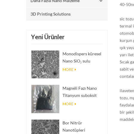
Daha Fazla Nano Malzeme
40-50nm
3D Printing Solutions
sic toz
termal 
otomobi
Yeni Ürünler
kurşun 
ışık yay
Monodispers küresel
yarı il
Nano SiO₂ sulu
Sıcak ga
dispersiyon/kolloid
sabit ve
MORE
contala
Magnéli Fazı Nano
ilavete
Titanyum suboksit
tozu, m
Ti₄O₇ Tozu
MORE
faydalan
bir şeki
maddele
Bor Nitrür
Nanotüpleri