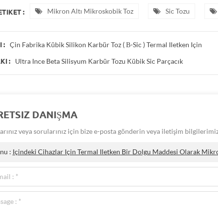
Mikron Altı Mikroskobik Toz
Sic Tozu
ETIKET :
Çin Fabrika Kübik Silikon Karbür Toz ( Β-Sic ) Termal Iletken Için
 :
Ultra Ince Beta Silisyum Karbür Tozu Kübik Sic Parçacık
I :
RETSIZ DANIŞMA
arınız veya sorularınız için bize e-posta gönderin veya iletişim bilgilerim
nu :
Içindeki Cihazlar Için Termal Iletken Bir Dolgu Maddesi Olarak Mikr