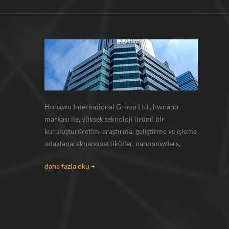
Hongwu International Group Ltd , hwnano
markası ile, yüksek teknoloji ürünü bir
kuruluşturüretim, araştırma, geliştirme ve işleme
odaklanaraknanopartiküller, nanopowders,
mikron tozları. kendi nano tozlarımız varesas
daha fazla oku +
olarak tedarik xuzhou, jiangsu bulunan üretim
üssü ve r u0026 d merkezi gümüş nanoparçacık ,
bakır nanoparçacık , silikon karbür bıyı...