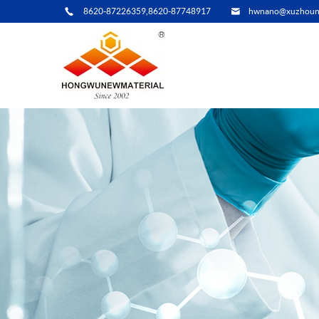
8620-87226359,8620-87748917
hwnano@xuzhoun