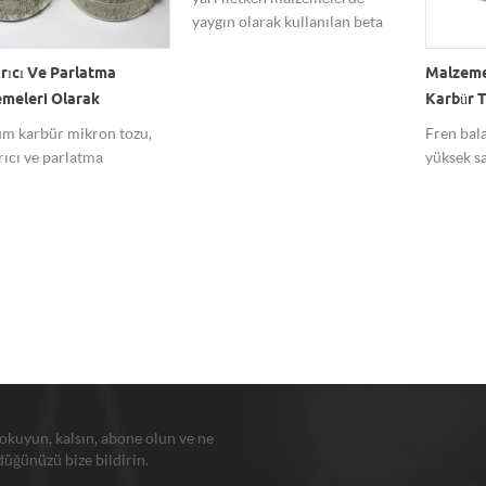
yaygın olarak kullanılan beta
silisyum karbür tozu.
ırıcı Ve Parlatma
Malzeme
meleri Olarak
Karbür T
nılan Silikon Karbür
Fren Bal
um karbür mikron tozu,
Fren bala
n Tozu
rıcı ve parlatma
yüksek sa
melerinde yaygın olarak
tozları kü
lır.
 okuyun, kalsın, abone olun ve ne
üğünüzü bize bildirin.