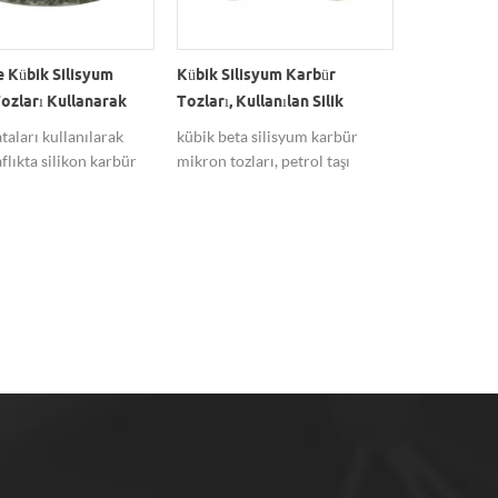
 Kübik Silisyum
Kübik Silisyum Karbür
Silika Nan
ozları Kullanarak
Tozları, Kullanılan Silik
Etanol Için
ataları
Nanopowder
silika nano
taları kullanılarak
kübik beta silisyum karbür
içindeki dis
flıkta silikon karbür
mikron tozları, petrol taşı
dispersan po
bik sic özel.
üretimi için uygundur.
peg'dir.