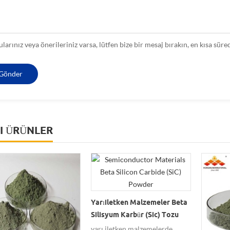
ularınız veya önerileriniz varsa, lütfen bize bir mesaj bırakın, en kısa süre
LI ÜRÜNLER
Yarıiletken Malzemeler Beta
Silisyum Karbür (sic) Tozu
yarı iletken malzemelerde