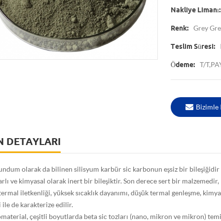
Nakliye Limanı:
Grey Gr
Renk:
Teslim Süresi:
T/T,PA
Ödeme:
Bizimle 
N DETAYLARI
ndum olarak da bilinen silisyum karbür sic karbonun eşsiz bir bileşiğidir 
rlı ve kimyasal olarak inert bir bileşiktir. Son derece sert bir malzemedir,
ermal iletkenliği, yüksek sıcaklık dayanımı, düşük termal genleşme, kimyasa
ile de karakterize edilir.
aterial, çeşitli boyutlarda beta sic tozları (nano, mikron ve mikron) tem