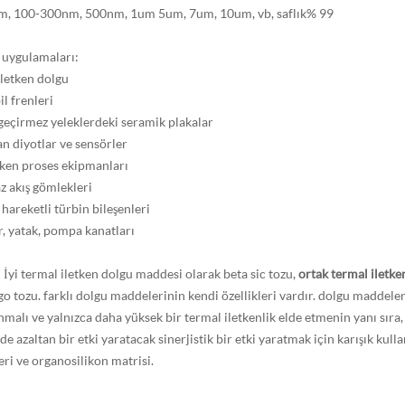
, 100-300nm, 500nm, 1um 5um, 7um, 10um, vb, saflık% 99
u uygulamaları:
iletken dolgu
l frenleri
geçirmez yeleklerdeki seramik plakalar
an diyotlar ve sensörler
etken proses ekipmanları
z akış gömlekleri
 hareketli türbin bileşenleri
r, yatak, pompa kanatları
n
İyi termal iletken dolgu maddesi olarak beta sic tozu,
ortak termal iletke
go tozu.
farklı dolgu maddelerinin kendi özellikleri vardır. dolgu maddeler
malı ve yalnızca daha yüksek bir termal iletkenlik elde etmenin yanı sıra,
lde azaltan bir etki yaratacak sinerjistik bir etki yaratmak için karışık ku
ri ve organosilikon matrisi.