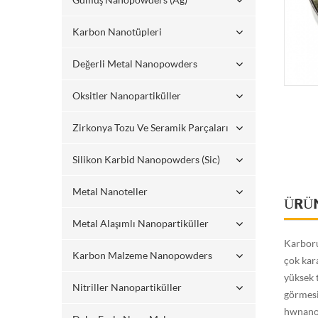
Karbon Nanotüpleri
Değerli Metal Nanopowders
Oksitler Nanopartiküller
Zirkonya Tozu Ve Seramik Parçaları
Silikon Karbid Nanopowders (sic)
Metal Nanoteller
ÜRÜ
Metal Alaşımlı Nanopartiküller
Karboru
Karbon Malzeme Nanopowders
çok kara
yüksek t
Nitriller Nanopartiküller
görmesi 
hwnanom