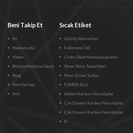
Beni Takip Et
Sıcak Etiket
Ev
Gümüş Nanowires
Hakkımızda
Fullerene C60
Haber
Çinko Oksit Nanoparçacıkları
Bizimle Iletişime Geçin
Silver Nano Tanecikleri
Blog
Nano Elmas Tozları
Site Haritası
FUMED Sio2
Xml
Iletken Karbon Nanotüpler
Çok Duvarlı Karbon Nanotüpler
Çok Duvarlı Karbon Nanotüpler
N