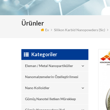
Ürünler
Ev
Silikon Karbid Nanopowders (sic)
Kategoriler
Eleman / Metal Nanopartiküller
Nanomalzemelerin Özelleştirilmesi
Nano Kolloidler
Gümüş Nanotel Iletken Mürekkep
Gümüş Nanopowders (ag)