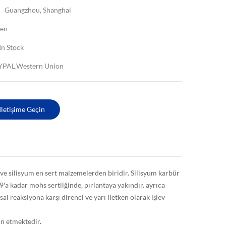
Guangzhou, Shanghai
een
In Stock
YPAL,Western Union
Iletişime Geçin
ve silisyum en sert malzemelerden biridir. Silisyum karbür
 9'a kadar mohs sertliğinde, pırlantaya yakındır. ayrıca
l reaksiyona karşı direnci ve yarı iletken olarak işlev
in etmektedir.