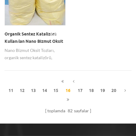
inorganik kompozitler dahil
olmak üzere grafen oksit
kompozitlerin geniş uygulama
beklentileri vardır.
Organik Sentez Katalizörü
Kullanılan Nano Bizmut Oksit
Toz Bi2O3
Nano Bizmut Oksit Tozları,
organik sentez katalizörü,
seramik, piezodirenç vb.
alanlarda yaygın olarak
kullanılan fonksiyonel bir
malzemedir. Bi2O3
11
12
13
14
15
16
17
18
19
20
nanoparçacık, %99,5 saflıkta 30-
50nm için mevcuttur.
toplamda
82
sayfalar