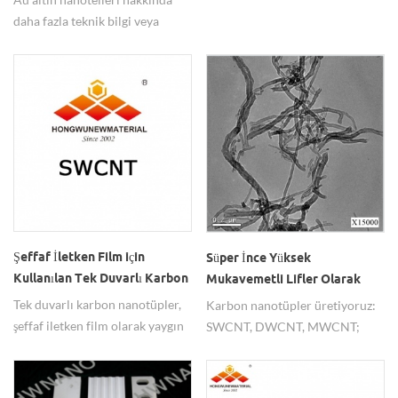
direnci ve termostabilite kanıtı.
Satın Alın
daha fazla teknik bilgi veya
fiyatlandırma için lütfen bizimle
serbestçe iletişime geçin.
Şeffaf İletken Film için
Süper İnce Yüksek
Kullanılan Tek Duvarlı Karbon
Mukavemetli Lifler Olarak
Nanotüpler SWCNT'leri Satın
Kullanılan Karbon Nanotüpler
Tek duvarlı karbon nanotüpler,
Karbon nanotüpler üretiyoruz:
Alın
CNT'leri Satın Alın
şeffaf iletken film olarak yaygın
SWCNT, DWCNT, MWCNT;
olarak kullanılmaktadır.
yaygın olarak çok ince yüksek
mukavemetli lifler olarak
kullanılır.