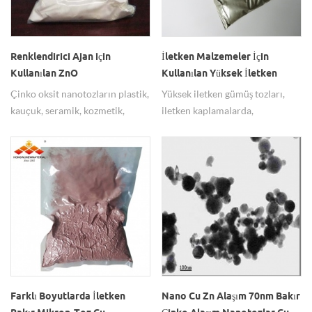
Renklendirici Ajan için
İletken Malzemeler İçin
Kullanılan ZnO
Kullanılan Yüksek İletken
Nanopartiküller 20-30nm
Gümüş Ag Mikron Toz Ag
Çinko oksit nanotozların plastik,
Yüksek iletken gümüş tozları,
Çinko Oksit Nano Toz Satın
Parçacıkları Satın Alın
kauçuk, seramik, kozmetik,
iletken kaplamalarda,
Alın
tekstil, kaplama vb. gibi birçok
Elektroforming teknolojisinde
uygulaması vardır.
ve iletken macunlarda yaygın
olarak kullanılmaktadır. Biz
mikron gümüş tozunun üretim
uzmanlarıyız, bize sorgunuzu
göndermekten memnuniyet
duyarız.
Farklı Boyutlarda İletken
Nano Cu Zn Alaşım 70nm Bakır