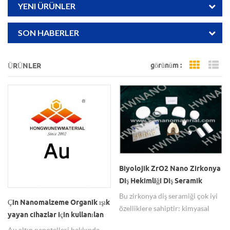
YENI ÜRÜNLER
SON HABERLER
görünüm :
ÜRÜNLER
Grid Vi
Li
Biyolojik ZrO2 Nano Zirkonya
Diş Hekimliği Diş Seramik
Blokları Satın Alın
Bu zirkonya diş seramiği çok iyi
Çin Nanomalzeme Organik ışık
özelliklere sahiptir: kimyasal
yayan cihazlar için kullanılan
korozyona dayanıklı, aşınma
Altın Nanoteller AuNW'ler
Au altın nanotelleri hakkında