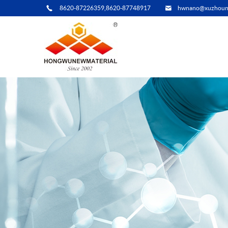
8620-87226359,8620-87748917
hwnano@xuzhoun