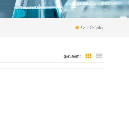
Ev
Ürünler
görünüm :
Grid View
List View