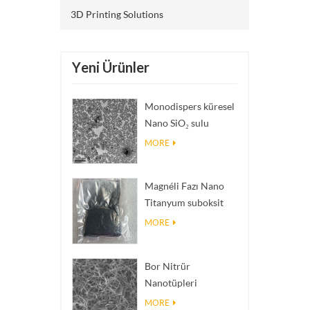
3D Printing Solutions
Yeni Ürünler
Monodispers küresel
Nano SiO₂ sulu
dispersiyon/kolloid
MORE
Magnéli Fazı Nano
Titanyum suboksit
Ti₄O₇ Tozu
MORE
Bor Nitrür
Nanotüpleri
(BNNT'ler): Yüksek
MORE