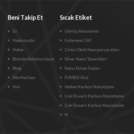
Beni Takip Et
Sıcak Etiket
Ev
Gümüş Nanowires
Hakkımızda
Fullerene C60
Haber
Çinko Oksit Nanoparçacıkları
Bizimle Iletişime Geçin
Silver Nano Tanecikleri
Blog
Nano Elmas Tozları
Site Haritası
FUMED Sio2
Xml
Iletken Karbon Nanotüpler
Çok Duvarlı Karbon Nanotüpler
Çok Duvarlı Karbon Nanotüpler
N