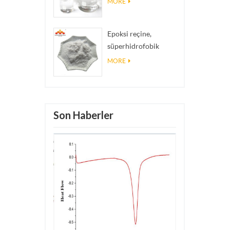
MORE
Epoksi reçine,
süperhidrofobik
kaplama nano silika
MORE
tozu kullanılan nano
silika parçacıkları
Son Haberler