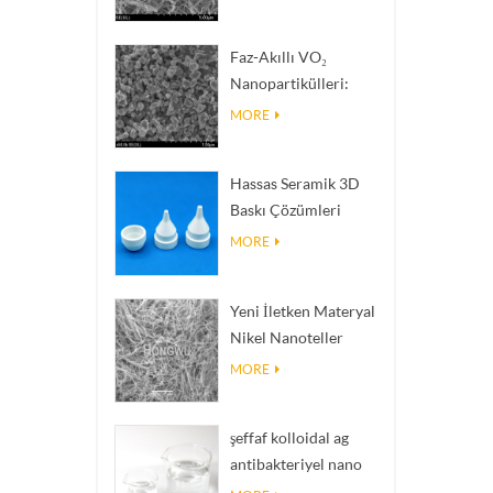
Termal İletkenliğe
Sahip Isı Dağıtım
Faz-Akıllı VO₂
Dolgu Malzemeleri
Nanopartikülleri:
Akıllı Termal Tepki,
MORE
Siparişe Göre
Mühendislik
Hassas Seramik 3D
Baskı Çözümleri
imkânsız yapıları
MORE
gerçeğe dönüştürür
Yeni İletken Materyal
Nikel Nanoteller
Ninws
MORE
şeffaf kolloidal ag
antibakteriyel nano
gümüş kolloid