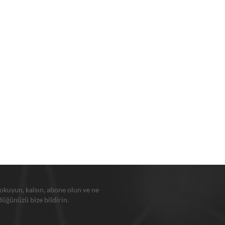
 okuyun, kalsın, abone olun ve ne
üğünüzü bize bildirin.