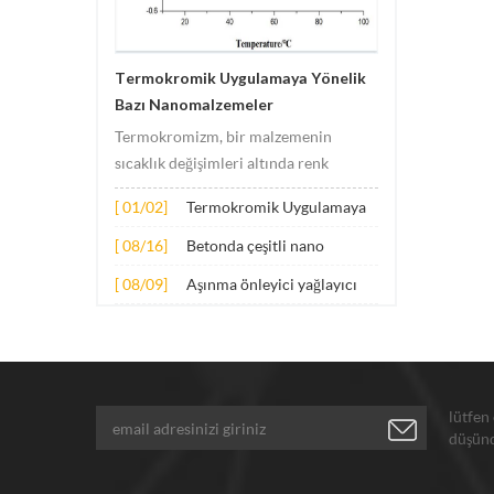
Termokromik Uygulamaya Yönelik
Bazı Nanomalzemeler
Termokromizm, bir malzemenin
sıcaklık değişimleri altında renk
değişimlerine uğradığı olguyu ifade
[ 01/02]
Termokromik Uygulamaya
eder. Bu değişikliğe genellikle
Yönelik Bazı
malzemenin elektronik veya moleküler
[ 08/16]
Betonda çeşitli nano
Nanomalzemeler
yapısındaki değişiklikler neden olur.
malzemelerin genişletilmiş
[ 08/09]
Aşınma önleyici yağlayıcı
Uygulama prensibi temel olarak
uygulaması
katkı maddeleri için
aşağıdaki hus...
nanopartiküller
lütfen
düşünd