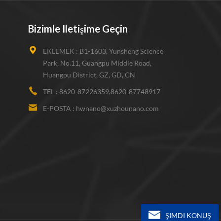
Bizimle Iletişime Geçin
EKLEMEK :
B1-1603, Yunsheng Science
Park, No.11, Guangpu Middle Road,
Huangpu District, GZ, GD, CN
TEL :
8620-87226359,8620-87748917
E-POSTA :
hwnano@xuzhounano.com
ŞIMDI KONUŞ