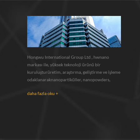
Hongwu International Group Ltd , hwnano
markası ile, yüksek teknoloji ürünü bir
kuruluşturüretim, araştırma, geliştirme ve işleme
odaklanaraknanopartiküller, nanopowders,
mikron tozları. kendi nano tozlarımız varesas
daha fazla oku +
olarak tedarik xuzhou, jiangsu bulunan üretim
üssü ve r u0026 d merkezi gümüş nanoparçacık ,
bakır nanoparçacık , silikon karbür bıyı...