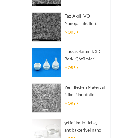
Termal İletkenliğe
Sahip Isı Dağıtım
Faz-Akıllı VO₂
Dolgu Malzemeleri
Nanopartikülleri:
Akıllı Termal Tepki,
MORE
Siparişe Göre
Mühendislik
Hassas Seramik 3D
Baskı Çözümleri
imkânsız yapıları
MORE
gerçeğe dönüştürür
Yeni İletken Materyal
Nikel Nanoteller
Ninws
MORE
şeffaf kolloidal ag
antibakteriyel nano
gümüş kolloid