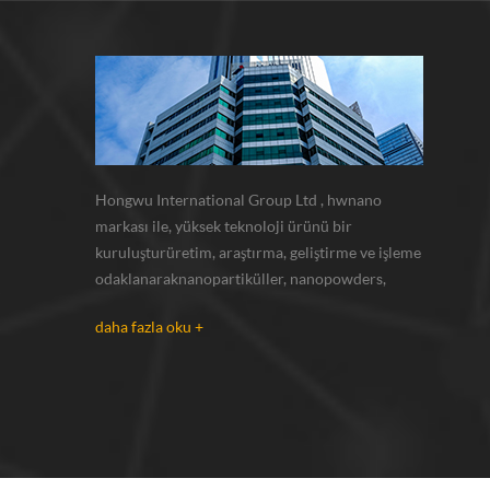
Hongwu International Group Ltd , hwnano
markası ile, yüksek teknoloji ürünü bir
kuruluşturüretim, araştırma, geliştirme ve işleme
odaklanaraknanopartiküller, nanopowders,
mikron tozları. kendi nano tozlarımız varesas
daha fazla oku +
olarak tedarik xuzhou, jiangsu bulunan üretim
üssü ve r u0026 d merkezi gümüş nanoparçacık ,
bakır nanoparçacık , silikon karbür bıyı...