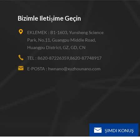
Bizimle Iletişime Geçin
EKLEMEK :
B1-1603, Yunsheng Science
Park, No.11, Guangpu Middle Road,
Huangpu District, GZ, GD, CN
TEL :
8620-87226359,8620-87748917
E-POSTA :
hwnano@xuzhounano.com
ŞIMDI KONUŞ