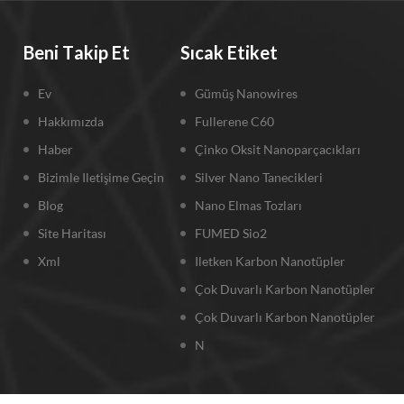
Beni Takip Et
Sıcak Etiket
Ev
Gümüş Nanowires
Hakkımızda
Fullerene C60
Haber
Çinko Oksit Nanoparçacıkları
Bizimle Iletişime Geçin
Silver Nano Tanecikleri
Blog
Nano Elmas Tozları
Site Haritası
FUMED Sio2
Xml
Iletken Karbon Nanotüpler
Çok Duvarlı Karbon Nanotüpler
Çok Duvarlı Karbon Nanotüpler
N