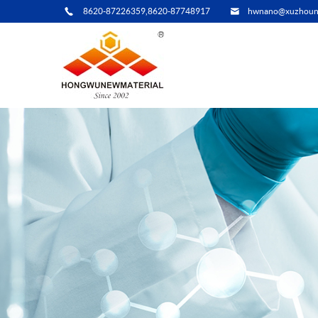
8620-87226359,8620-87748917
hwnano@xuzhoun