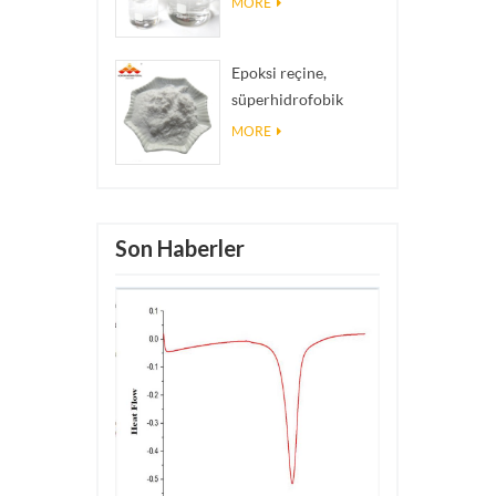
MORE
Epoksi reçine,
süperhidrofobik
kaplama nano silika
MORE
tozu kullanılan nano
silika parçacıkları
Son Haberler