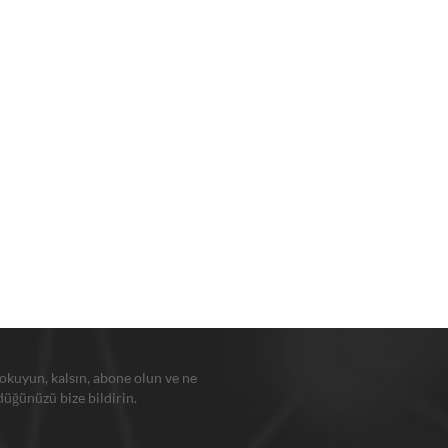
 okuyun, kalsın, abone olun ve ne
üğünüzü bize bildirin.