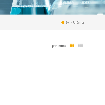
Ev
Ürünler
görünüm :
Grid View
List View