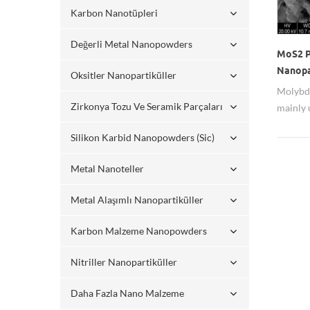
Karbon Nanotüpleri
Değerli Metal Nanopowders
MoS2 P
Nanopar
Oksitler Nanopartiküller
materi
Molybde
Zirkonya Tozu Ve Seramik Parçaları
mainly 
powder 
Silikon Karbid Nanopowders (sic)
pad and 
availab
Metal Nanoteller
bulk for
Metal Alaşımlı Nanopartiküller
Karbon Malzeme Nanopowders
Nitriller Nanopartiküller
Daha Fazla Nano Malzeme