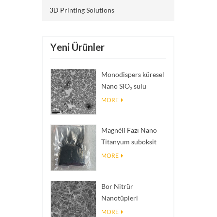
3D Printing Solutions
Yeni Ürünler
Monodispers küresel
Nano SiO₂ sulu
dispersiyon/kolloid
MORE
Magnéli Fazı Nano
Titanyum suboksit
Ti₄O₇ Tozu
MORE
Bor Nitrür
Nanotüpleri
(BNNT'ler): Yüksek
MORE