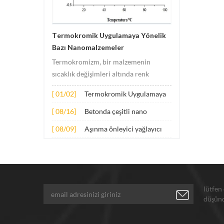
Termokromik Uygulamaya Yönelik
Bazı Nanomalzemeler
Termokromizm, bir malzemenin
sıcaklık değişimleri altında renk
değişimlerine uğradığı olguyu ifade
[ 01/02]
Termokromik Uygulamaya
eder. Bu değişikliğe genellikle
Yönelik Bazı
malzemenin elektronik veya moleküler
[ 08/16]
Betonda çeşitli nano
Nanomalzemeler
yapısındaki değişiklikler neden olur.
malzemelerin genişletilmiş
[ 08/09]
Aşınma önleyici yağlayıcı
Uygulama prensibi temel olarak
uygulaması
katkı maddeleri için
aşağıdaki hus...
nanopartiküller
lütfen
düşünd