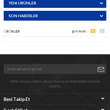
YENI ÜRÜNLER
SON HABERLER
görünüm :
ÜRÜNLER
Grid Vi
Li
lütfen okuyun, kalsın, abone olun ve ne düşündüğünüzü bize
bildirin.
Beni Takip Et