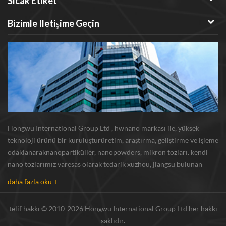
Sıcak Etiket
Bizimle Iletişime Geçin
Hongwu International Group Ltd , hwnano markası ile, yüksek
teknoloji ürünü bir kuruluşturüretim, araştırma, geliştirme ve işleme
odaklanaraknanopartiküller, nanopowders, mikron tozları. kendi
nano tozlarımız varesas olarak tedarik xuzhou, jiangsu bulunan
üretim üssü ve r u0026 d merkezi gümüş nanoparçacık , bakır
daha fazla oku +
nanoparçacık , silikon karbür bıyı...
telif hakkı © 2010-2026 Hongwu International Group Ltd her hakkı
saklıdır.